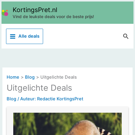
Ga
KortingsPret.nl
naar
Vind de leukste deals voor de beste prijs!
de
inhoud
Z
Alle deals
o
e
k
e
n
Home
Blog
Uitgelichte Deals
Uitgelichte Deals
Blog
/ Auteur:
Redactie KortingsPret