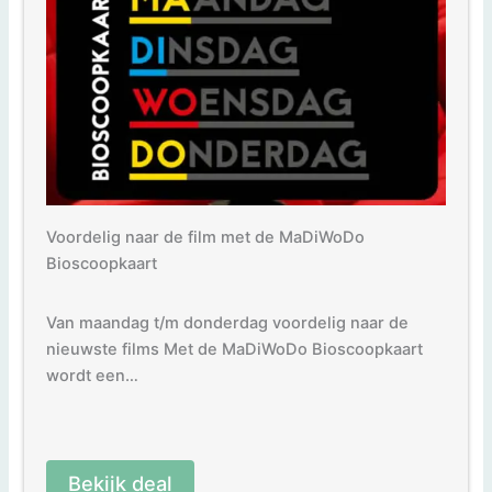
Voordelig naar de film met de MaDiWoDo
Bioscoopkaart
Van maandag t/m donderdag voordelig naar de
nieuwste films Met de MaDiWoDo Bioscoopkaart
wordt een…
Bekijk deal