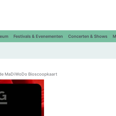
eum
Festivals & Evenementen
Concerten & Shows
M
t de MaDiWoDo Bioscoopkaart