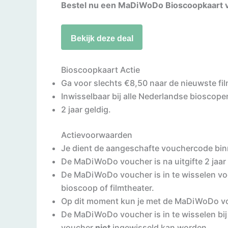
Bestel nu een MaDiWoDo Bioscoopkaart 
Bekijk deze deal
Bioscoopkaart Actie
Ga voor slechts €8,50 naar de nieuwste fi
Inwisselbaar bij alle Nederlandse bioscopen 
2 jaar geldig.
Actievoorwaarden
Je dient de aangeschafte vouchercode bi
De MaDiWoDo voucher is na uitgifte 2 jaar 
De MaDiWoDo voucher is in te wisselen voo
bioscoop of filmtheater.
Op dit moment kun je met de MaDiWoDo vouc
De MaDiWoDo voucher is in te wisselen bij a
voucher
niet
ingewisseld kan worden.