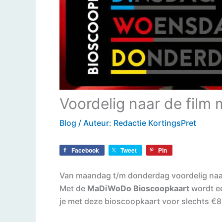
Voordelig naar de fil
Blog
/ Auteur:
Redactie KortingsPret
Facebook
Tweet
Pin
Van maandag t/m donderdag voordelig naar
Met de
MaDiWoDo Bioscoopkaart
wordt ee
je met deze bioscoopkaart voor slechts €8,5