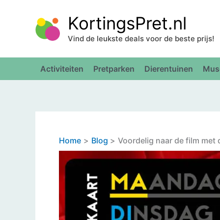
Ga
KortingsPret.nl
naar
de
Vind de leukste deals voor de beste prijs!
inhoud
Activiteiten
Pretparken
Dierentuinen
Mus
Home
Blog
Voordelig naar de film me