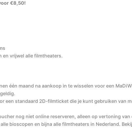
voor €8,50!
lms
en vrijwel alle filmtheaters.
nnen één maand na aankoop in te wisselen voor een MaDi
geldig.
r een standaard 2D-filmticket die je kunt gebruiken van 
her nog niet online reserveren, alleen op vertoning van d
lle bioscopen en bijna alle filmtheaters in Nederland. Beki