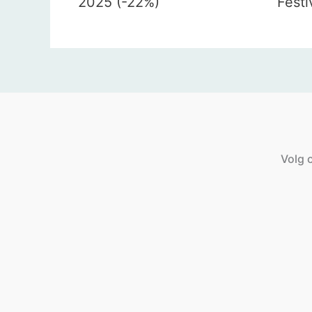
2025 (-22%)
Festi
Volg o