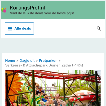
Ga
KortingsPret.nl
naar
Vind de leukste deals voor de beste prijs!
de
inhoud
Z
Alle deals
o
e
k
e
n
Home
Dagje uit
Pretparken
Verkeers- & Attractiepark Duinen Zathe (-14%)