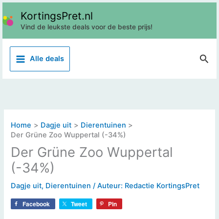
Ga
KortingsPret.nl
naar
Vind de leukste deals voor de beste prijs!
de
inhoud
Z
Alle deals
o
e
k
e
n
Home
Dagje uit
Dierentuinen
Der Grüne Zoo Wuppertal (-34%)
Der Grüne Zoo Wuppertal
(-34%)
Dagje uit
,
Dierentuinen
/ Auteur:
Redactie KortingsPret
Facebook
Tweet
Pin