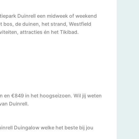
antiepark Duinrell een midweek of weekend
t bos, de duinen, het strand, Westfield
viteiten, attracties én het Tikibad.
n en €849 in het hoogseizoen. Wil jij weten
an Duinrell.
uinrell Duingalow welke het beste bij jou