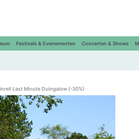
eum
Festivals & Evenementen
Concerten & Shows
M
inrell Last Minute Duingalow (-30%)