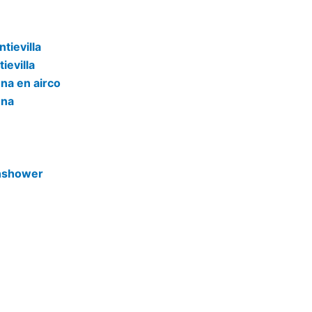
tievilla
ievilla
na en airco
una
unshower