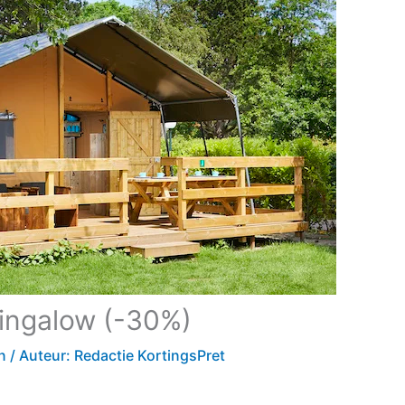
uingalow (-30%)
n
/ Auteur:
Redactie KortingsPret