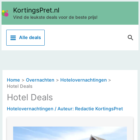
Ga
KortingsPret.nl
naar
Vind de leukste deals voor de beste prijs!
de
inhoud
Z
Alle deals
o
e
k
e
n
Home
Overnachten
Hotelovernachtingen
Hotel Deals
Hotel Deals
Hotelovernachtingen
/ Auteur:
Redactie KortingsPret