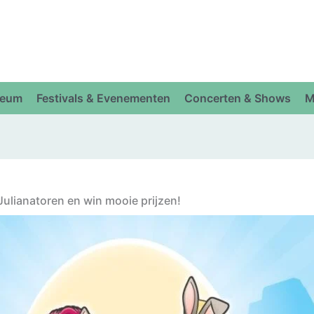
eum
Festivals & Evenementen
Concerten & Shows
M
ulianatoren en win mooie prijzen!