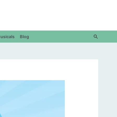
Zoeken
usicals
Blog