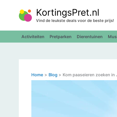
Ga
KortingsPret.nl
naar
de
Vind de leukste deals voor de beste prijs!
inhoud
Activiteiten
Pretparken
Dierentuinen
Mus
Home
Blog
Kom paaseieren zoeken in J