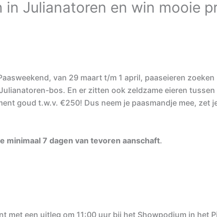
in Julianatoren en win mooie pr
Paasweekend, van 29 maart t/m 1 april, paaseieren zoeken
Julianatoren-bos. En er zitten ook zeldzame eieren tussen
nt goud t.w.v. €250! Dus neem je paasmandje mee, zet je 
eze minimaal 7 dagen van tevoren aanschaft
.
nt met een uitleg om 11:00 uur bij het Showpodium in het P