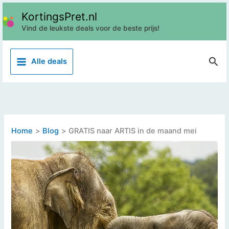
Ga
KortingsPret.nl
naar
Vind de leukste deals voor de beste prijs!
de
inhoud
Z
Alle deals
o
e
k
e
n
Home
Blog
GRATIS naar ARTIS in de maand mei