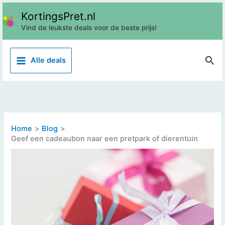
Ga
KortingsPret.nl
naar
Vind de leukste deals voor de beste prijs!
de
inhoud
Z
Alle deals
o
e
k
e
n
Home
Blog
Geef een cadeaubon naar een pretpark of dierentuin