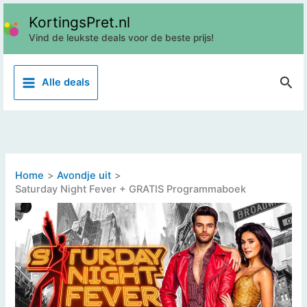
Ga
KortingsPret.nl
naar
Vind de leukste deals voor de beste prijs!
de
inhoud
Z
Alle deals
o
e
k
e
n
Home
Avondje uit
Saturday Night Fever + GRATIS Programmaboek