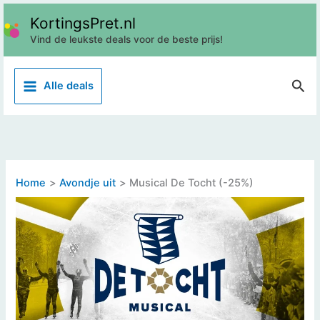
Ga
KortingsPret.nl
naar
Vind de leukste deals voor de beste prijs!
de
inhoud
Z
Alle deals
o
e
k
e
n
Home
Avondje uit
Musical De Tocht (-25%)