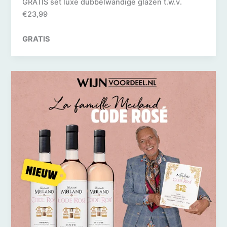
GRATIS set luxe dubbelwandige glazen t.w.v.
€23,99
GRATIS