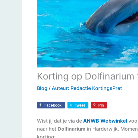
Korting op Dolfinarium
Blog
/ Auteur:
Redactie KortingsPret
Facebook
Tweet
Pin
Wist jij dat je via de
ANWB Webwinkel
voor
naar het
Dolfinarium
in Harderwijk. Momente
korting: