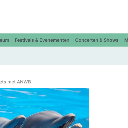
eum
Festivals & Evenementen
Concerten & Shows
M
ckets met ANWB