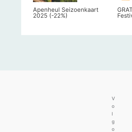
Apenheul Seizoenkaart
GRAT
2025 (-22%)
Festi
V
o
l
g
o