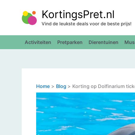
Ga
KortingsPret.nl
naar
de
Vind de leukste deals voor de beste prijs!
inhoud
Activiteiten
Pretparken
Dierentuinen
Mus
Home
Blog
Korting op Dolfinarium ti