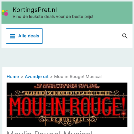
Ga
KortingsPret.nl
naar
Vind de leukste deals voor de beste prijs!
de
inhoud
Z
Alle deals
o
e
k
e
n
Home
Avondje uit
Moulin Rouge! Musical